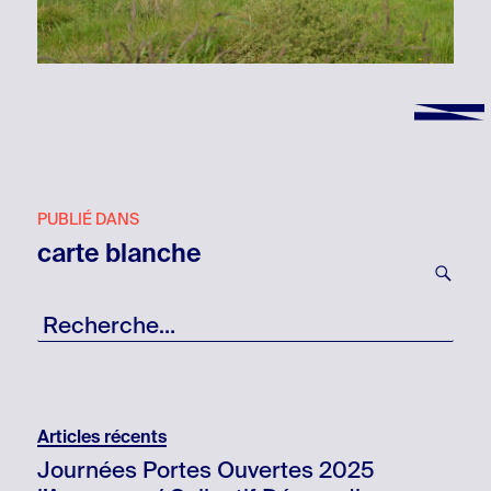
Navigation
PUBLIÉ DANS
de
carte blanche
l’article
RE
Recherche
pour
:
Articles récents
Journées Portes Ouvertes 2025