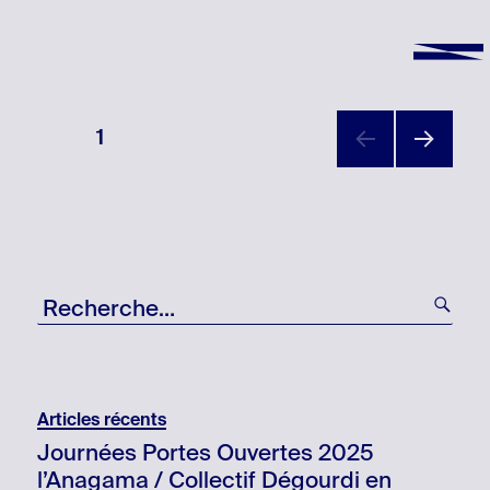
Pagination
PAGE
1
des
PAGE
publications
SUIV
ANTE
Recherche
RE
pour
:
Articles récents
Journées Portes Ouvertes 2025
l’Anagama / Collectif Dégourdi en