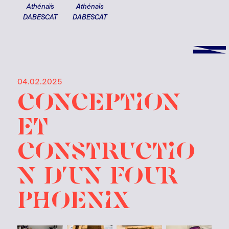
Athénaïs
Athénaïs
DABESCAT
DABESCAT
04.02.2025
conception
et
constructio
n d’un four
Phoenix